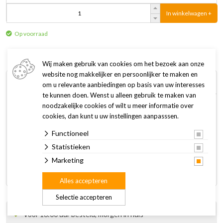
In winkelwagen +
Op voorraad
Wij maken gebruik van cookies om het bezoek aan onze
website nog makkelijker en persoonlijker te maken en
Omschrijving
Specificaties
om u relevante aanbiedingen op basis van uw interesses
te kunnen doen. Wenst u alleen gebruik te maken van
noodzakelijke cookies of wilt u meer informatie over
Adaptil Collar M/L 70 cm is een anti stress product op
cookies, dan kunt u uw instellingen aanpasssen.
feromonenbasis voor honden. Dog Appeasing Phermone
Functioneel
(D.A.P.). Helpt honden zich op hun gemak te voelen in
spannende en nieuwe situaties. Halsband rond de hals van
Statistieken
de hond plaatsen. Werkt 1 maand. Feromonen komen vrij
Marketing
door lichaamswarmte.
Alles accepteren
Selectie accepteren
Voor 16:00 uur besteld, morgen in huis