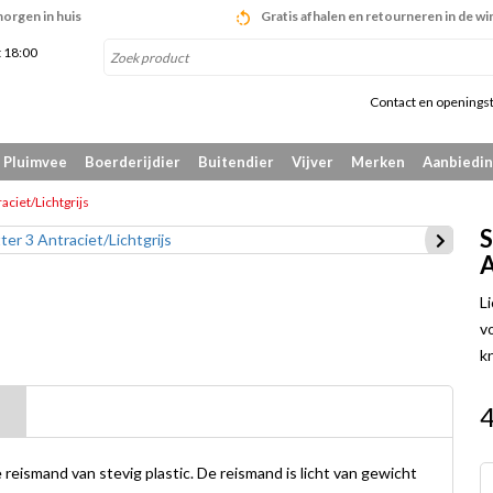
morgen in huis
Gratis afhalen en retourneren in de wi
t 18:00
Contact en openingst
Pluimvee
Boerderijdier
Buitendier
Vijver
Merken
Aanbiedi
aciet/Lichtgrijs
S
A
L
v
k
reismand van stevig plastic. De reismand is licht van gewicht