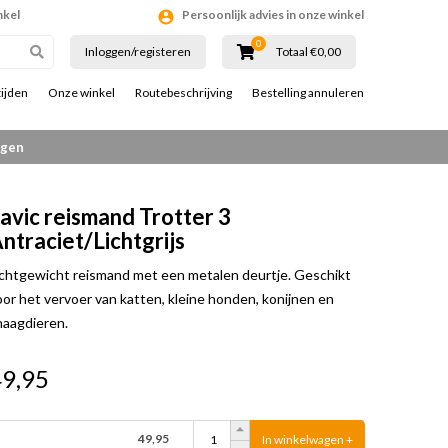
nkel
Persoonlijk advies in onze winkel
0
Inloggen/registeren
Totaal €0,00
ijden
Onze winkel
Routebeschrijving
Bestelling annuleren
ngen
avic reismand Trotter 3
ntraciet/Lichtgrijs
ichtgewicht reismand met een metalen deurtje. Geschikt
oor het vervoer van katten, kleine honden, konijnen en
naagdieren.
49,95
49,95
In winkelwagen +