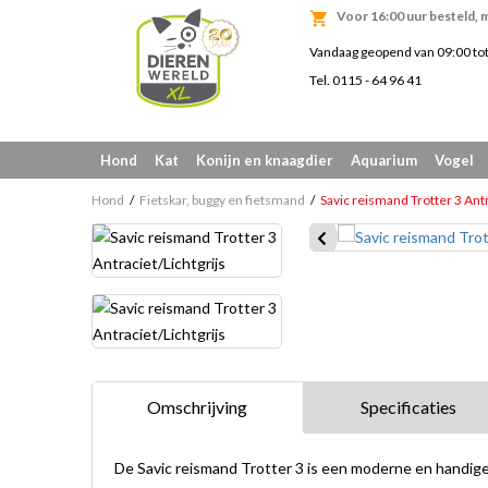
Voor 16:00 uur besteld, 
Vandaag geopend van 09:00 to
Tel. 0115 - 64 96 41
Hond
Kat
Konijn en knaagdier
Aquarium
Vogel
Hond
Fietskar, buggy en fietsmand
Savic reismand Trotter 3 Antr
Omschrijving
Specificaties
De Savic reismand Trotter 3 is een moderne en handige 