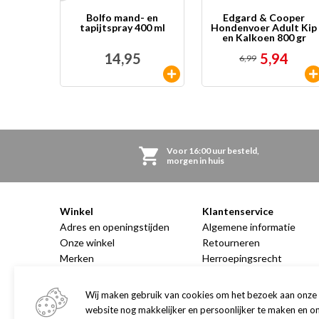
Bolfo mand- en
Edgard & Cooper
tapijtspray 400 ml
Hondenvoer Adult Kip
en Kalkoen 800 gr
14,95
5,94
6,99
Voor 16:00 uur besteld,
morgen in huis
Winkel
Klantenservice
Adres en openingstijden
Algemene informatie
Onze winkel
Retourneren
Merken
Herroepingsrecht
Routebeschrijving
Contact
Verzorgingsgebied
Privacy
Wij maken gebruik van cookies om het bezoek aan onze
Vacatures
website nog makkelijker en persoonlijker te maken en o