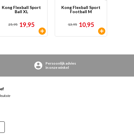
Kong Flexball Sport
Kong Flexball Sport
Chucki
Ball XL
Football M
19,95
10,95
25,95
13,95
vanaf
4
Persoonlijk advies
in onze winkel
ef
 leukste