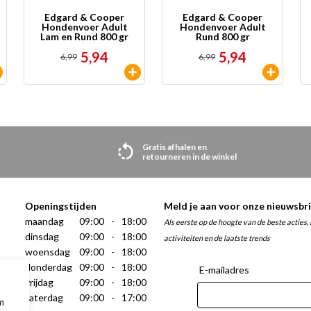
Edgard & Cooper
Edgard & Cooper
Hondenvoer Adult
Hondenvoer Adult
Lam en Rund 800 gr
Rund 800 gr
5,94
5,94
6,99
6,99
Gratis afhalen en
retourneren in de winkel
Openingstijden
Meld je aan voor onze nieuwsbri
maandag
09:00
-
18:00
Als eerste op de hoogte van de beste acties,
dinsdag
09:00
-
18:00
activiteiten en de laatste trends
woensdag
09:00
-
18:00
donderdag
09:00
-
18:00
vrijdag
09:00
-
18:00
zaterdag
09:00
-
17:00
m