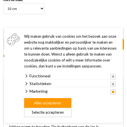
32 cm
46,95
Wij maken gebruik van cookies om het bezoek aan onze
website nog makkelijker en persoonlijker te maken en
In winkelwagen +
om u relevante aanbiedingen op basis van uw interesses
te kunnen doen. Wenst u alleen gebruik te maken van
Op voorraad
noodzakelijke cookies of wilt u meer informatie over
cookies, dan kunt u uw instellingen aanpasssen.
Functioneel
Omschrijving
Specificaties
Statistieken
Marketing
Met dit Bomberjack van 51 Degrees North ziet je huisdier er
Alles accepteren
gegarandeerd super stoer uit en bescherm je hem of haar
Selectie accepteren
tegen wind, regen of kou. De comfortabele en warme jas
heeft namelijk een extra zachte binnenvoering, om je huisdier
lekker warm te houden. De buitenkant van de jas is