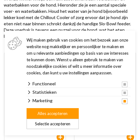
waterbakken voor de hond. Hieronder zie je een aantal speciale
voer- en waterbakken. Houd het water van je hond bijvoorbeeld
lekker koel met de Chillout Cooler of zorg ervoor dat je hond zijn
eten niet naar binnen schrokt dankzij de handige Slo-Bowl feeder.
Deze voerbak is tevens een puzzel voor de hond, wat het eten
leuker maakt.
Wij maken gebruik van cookies om het bezoek aan onze
website nog makkelijker en persoonlijker te maken en
om u relevante aanbiedingen op basis van uw interesses
te kunnen doen. Wenst u alleen gebruik te maken van
noodzakelijke cookies of wilt u meer informatie over
cookies, dan kunt u uw instellingen aanpasssen.
Functioneel
Statistieken
Marketing
EBI Drinkfontein Manoa
EBI Drinkfontein Manoa
Alles accepteren
Wit/Grijs 3 ltr
Zwart/Wit 3 Ltr
Selectie accepteren
49,95
49,95
59,95
59,95