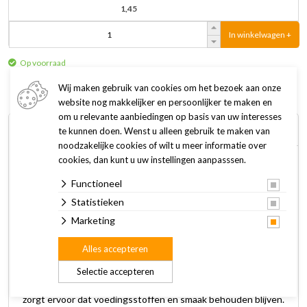
1,45
In winkelwagen +
Op voorraad
Wij maken gebruik van cookies om het bezoek aan onze
website nog makkelijker en persoonlijker te maken en
om u relevante aanbiedingen op basis van uw interesses
Omschrijving
Specificaties
te kunnen doen. Wenst u alleen gebruik te maken van
noodzakelijke cookies of wilt u meer informatie over
cookies, dan kunt u uw instellingen aanpasssen.
Almo Nature kattenvoer HFC Natural kip en tonijn is een
Functioneel
aanvullend natvoer voor volwassen katten en heeft een
onweerstaanbare smaak door het hoge percentage aan
Statistieken
vlees. Alle natvoer recepten zijn bereid met natuurlijke, verse
Marketing
kip die van oorsprong geschikt is voor menselijke
Alles accepteren
consumptie. Hierbij wordt dezelfde kwaliteit ingrediënten
gebruikt als die zijn toegevoegd aan voeding voor mensen.
Selectie accepteren
De conservering vindt plaats in de eigen kookbouillon, dit
zorgt ervoor dat voedingsstoffen en smaak behouden blijven.